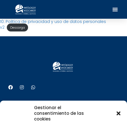
10. Politica de privacidad y uso de datos personales
v2
Descarga
Gestionar el
Contácto
consentimiento de las
cookies
Calle 12a #32-64, San Ignacio. Pasto, Nariño -