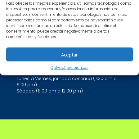
Colombia
Para ofrecer las mejores experiencias, utilizamos tecnologías como
PBX: (602)7374363
las cookies para almacenar y/o acceder a la información del
dispositivo. El consentimiento de estas tecnologías nos permitirá
Celular: 3117708134
procesar datos como el comportamiento de navegación o las
Ipiales: 3003908623 FIJO: 7374363
identificaciones únicas en este sitio. No consentir o retirar el
gerencia@patologosasociados.com.co
consentimiento, puede afectar negativamente a ciertas
resultados@patologosasociados.com.co
características y funciones.
Aceptar
Horario De Atención
Opt-out preferences
Lunes a Viernes, jornada continua (7:30 am a
5:00 pm)
Sábado (8:00 am a 12:00 pm)