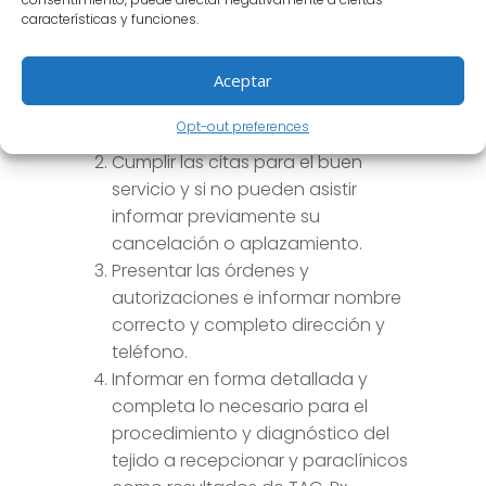
características y funciones.
dispuestas en la resolución 00741 de
1997 art 6, por el cual se restringe el
ingreso de armas o cualquier
Aceptar
elemento que se considere
Opt-out preferences
peligroso.
Cumplir las citas para el buen
servicio y si no pueden asistir
informar previamente su
cancelación o aplazamiento.
Presentar las órdenes y
autorizaciones e informar nombre
correcto y completo dirección y
teléfono.
Informar en forma detallada y
completa lo necesario para el
procedimiento y diagnóstico del
tejido a recepcionar y paraclínicos