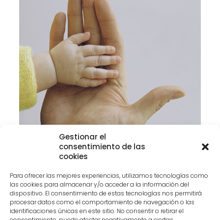
Gestionar el
consentimiento de las
cookies
Para ofrecer las mejores experiencias, utilizamos tecnologías como
Deberes
las cookies para almacenar y/o acceder a la información del
dispositivo. El consentimiento de estas tecnologías nos permitirá
procesar datos como el comportamiento de navegación o las
Cumplir las normas, políticas
identificaciones únicas en este sitio. No consentir o retirar el
establecidas para el ingreso,
consentimiento, puede afectar negativamente a ciertas